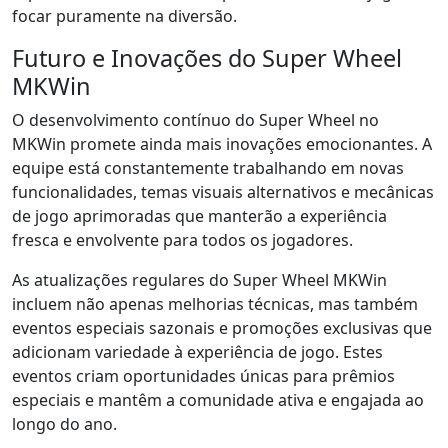
focar puramente na diversão.
Futuro e Inovações do Super Wheel
MKWin
O desenvolvimento contínuo do Super Wheel no
MKWin promete ainda mais inovações emocionantes. A
equipe está constantemente trabalhando em novas
funcionalidades, temas visuais alternativos e mecânicas
de jogo aprimoradas que manterão a experiência
fresca e envolvente para todos os jogadores.
As atualizações regulares do Super Wheel MKWin
incluem não apenas melhorias técnicas, mas também
eventos especiais sazonais e promoções exclusivas que
adicionam variedade à experiência de jogo. Estes
eventos criam oportunidades únicas para prêmios
especiais e mantêm a comunidade ativa e engajada ao
longo do ano.