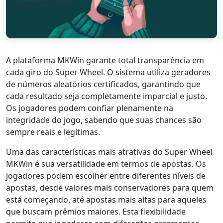
A plataforma MKWin garante total transparência em
cada giro do Super Wheel. O sistema utiliza geradores
de números aleatórios certificados, garantindo que
cada resultado seja completamente imparcial e justo.
Os jogadores podem confiar plenamente na
integridade do jogo, sabendo que suas chances são
sempre reais e legítimas.
Uma das características mais atrativas do Super Wheel
MKWin é sua versatilidade em termos de apostas. Os
jogadores podem escolher entre diferentes níveis de
apostas, desde valores mais conservadores para quem
está começando, até apostas mais altas para aqueles
que buscam prêmios maiores. Esta flexibilidade