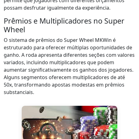
permite que jogadores com diferentes orçamentos
possam desfrutar igualmente da experiência.
Prêmios e Multiplicadores no Super
Wheel
O sistema de prêmios do Super Wheel MKWin é
estruturado para oferecer múltiplas oportunidades de
ganho. A roda apresenta diferentes seções com valores
variados, incluindo multiplicadores que podem
aumentar significativamente os ganhos dos jogadores.
Alguns segmentos oferecem multiplicadores de até
50x, transformando apostas modestas em prêmios
substanciais.