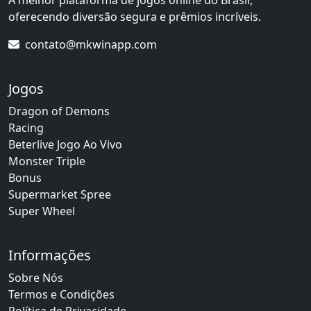
oferecendo diversão segura e prêmios incríveis.
contato@mkwinapp.com
Jogos
Dragon of Demons
Racing
Beterlive Jogo Ao Vivo
Monster Triple
Bonus
Supermarket Spree
Super Wheel
Informações
Sobre Nós
Termos e Condições
Política de Privacidade