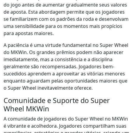
do jogo antes de aumentar gradualmente seus valores
de aposta. Esta abordagem permite que os jogadores
se familiarizem com os padrões da roda e desenvolvam
uma sensibilidade para os momentos mais propícios
para apostas maiores.
A paciência é uma virtude fundamental no Super Wheel
do MKWin. Os grandes prêmios podem não aparecer
imediatamente, mas a consistência e a disciplina
geralmente são recompensadas. Jogadores bem-
sucedidos aprendem a aproveitar as vitórias menores
enquanto aguardam pelas oportunidades maiores que
o Super Wheel inevitavelmente oferece.
Comunidade e Suporte do Super
Wheel MKWin
A comunidade de jogadores do Super Wheel no MKWin
é vibrante e acolhedora. Jogadores compartilham suas
experiências, estratégias e grandes vitórias, criando um