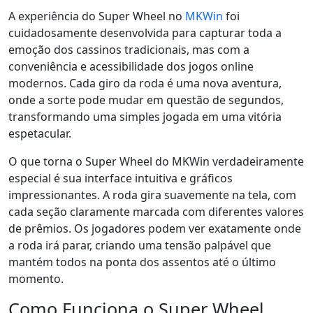
A experiência do Super Wheel no
MKWin
foi
cuidadosamente desenvolvida para capturar toda a
emoção dos cassinos tradicionais, mas com a
conveniência e acessibilidade dos jogos online
modernos. Cada giro da roda é uma nova aventura,
onde a sorte pode mudar em questão de segundos,
transformando uma simples jogada em uma vitória
espetacular.
O que torna o Super Wheel do MKWin verdadeiramente
especial é sua interface intuitiva e gráficos
impressionantes. A roda gira suavemente na tela, com
cada seção claramente marcada com diferentes valores
de prêmios. Os jogadores podem ver exatamente onde
a roda irá parar, criando uma tensão palpável que
mantém todos na ponta dos assentos até o último
momento.
Como Funciona o Super Wheel