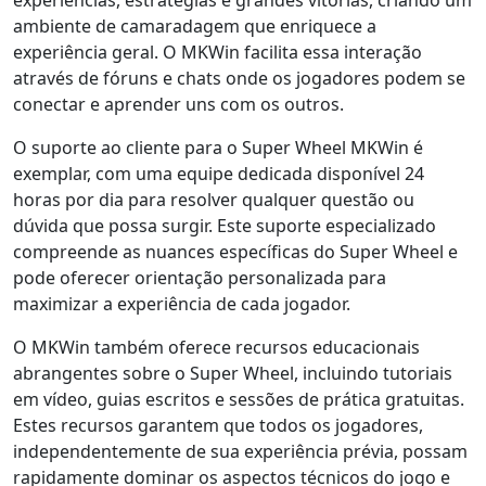
ambiente de camaradagem que enriquece a
experiência geral. O MKWin facilita essa interação
através de fóruns e chats onde os jogadores podem se
conectar e aprender uns com os outros.
O suporte ao cliente para o Super Wheel MKWin é
exemplar, com uma equipe dedicada disponível 24
horas por dia para resolver qualquer questão ou
dúvida que possa surgir. Este suporte especializado
compreende as nuances específicas do Super Wheel e
pode oferecer orientação personalizada para
maximizar a experiência de cada jogador.
O MKWin também oferece recursos educacionais
abrangentes sobre o Super Wheel, incluindo tutoriais
em vídeo, guias escritos e sessões de prática gratuitas.
Estes recursos garantem que todos os jogadores,
independentemente de sua experiência prévia, possam
rapidamente dominar os aspectos técnicos do jogo e