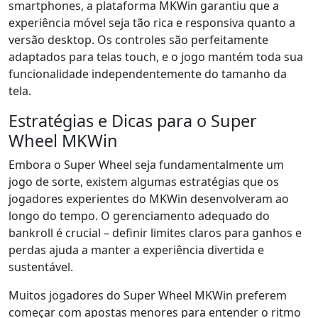
smartphones, a plataforma MKWin garantiu que a
experiência móvel seja tão rica e responsiva quanto a
versão desktop. Os controles são perfeitamente
adaptados para telas touch, e o jogo mantém toda sua
funcionalidade independentemente do tamanho da
tela.
Estratégias e Dicas para o Super
Wheel MKWin
Embora o Super Wheel seja fundamentalmente um
jogo de sorte, existem algumas estratégias que os
jogadores experientes do MKWin desenvolveram ao
longo do tempo. O gerenciamento adequado do
bankroll é crucial – definir limites claros para ganhos e
perdas ajuda a manter a experiência divertida e
sustentável.
Muitos jogadores do Super Wheel MKWin preferem
começar com apostas menores para entender o ritmo