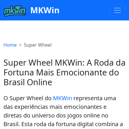
MKWin
Home
Super Wheel
Super Wheel MKWin: A Roda da
Fortuna Mais Emocionante do
Brasil Online
O Super Wheel do
MKWin
representa uma
das experiências mais emocionantes e
diretas do universo dos jogos online no
Brasil. Esta roda da fortuna digital combina a