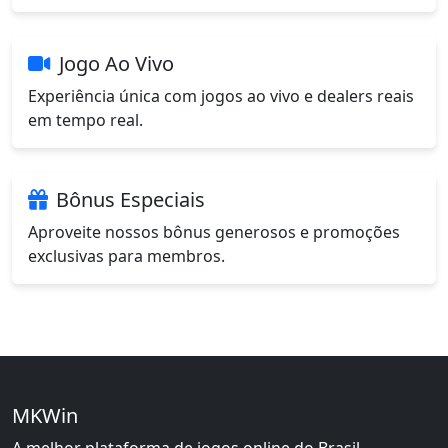
Jogo Ao Vivo
Experiência única com jogos ao vivo e dealers reais
em tempo real.
Bônus Especiais
Aproveite nossos bônus generosos e promoções
exclusivas para membros.
MKWin
A melhor plataforma de jogos online do Brasil,